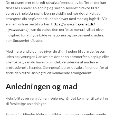
De præsenterer et bredt udvalg af menuer og buffeter, der kan
tilpasses enhver anledning og sæson, leveret direkte til din
adresse i hele Danmark. Denne alsidighed gør det enkelt at
arrangere din begivenhed uden besvær med mad og logistik. Via
en nem online bestilling her:
https://www.smageriet.dk/
kan du vælge den perfekte menu, hvilket giver
mulighed for at nyde både variationen og bekvemmeligheden,
som Smageriet tilbyder.
Med mere end blot mad giver de dig friheden til at nyde festen
uden bekymringer. Uanset om det er en sommerfest, bryllup eller
julefrokost, kan du have ro i sindet, velvidende at maden er i
professionelle hænder. Gennemgå deres udvalg af menuer for at
finde den rette løsning til dit kommende arrangement.
Anledningen og mad
Fleksibilitet og variation er nøglerne, når det kommer til catering
til forskellige anledninger.
Smageriet tilbyder både specifikke menuer og sæsonbetonede