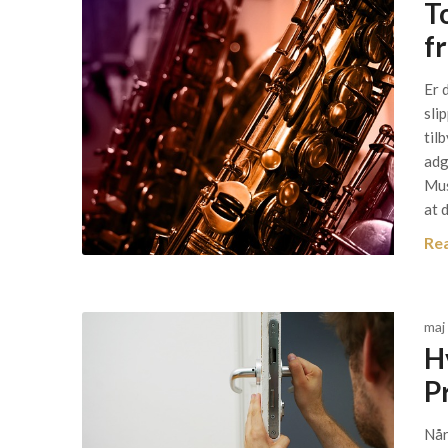
T
f
Er 
sli
til
adg
Mus
at 
Re
maj
H
P
Når