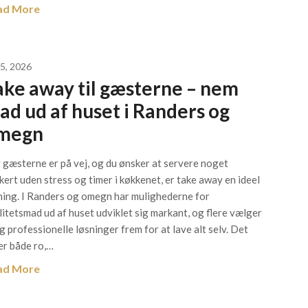
ad More
 5, 2026
ake away til gæsterne – nem
ad ud af huset i Randers og
megn
 gæsterne er på vej, og du ønsker at servere noget
kert uden stress og timer i køkkenet, er take away en ideel
ning. I Randers og omegn har mulighederne for
litetsmad ud af huset udviklet sig markant, og flere vælger
ag professionelle løsninger frem for at lave alt selv. Det
er både ro,…
ad More