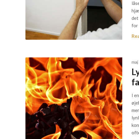
lås
hjæ
det
for 
Re
maj
Ly
f
I e
øje
mer
lyn
kon
oft