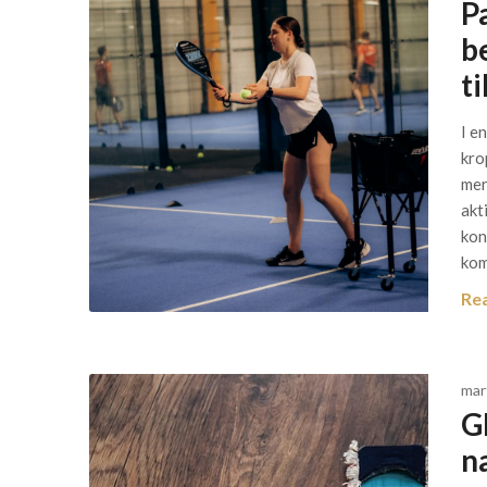
Pa
b
t
I e
kro
mer
akt
kon
kom
Re
mar
G
n