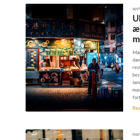
apri
U
æ
m
Mad
dan
res
bes
lan
mad
for
Re
mar