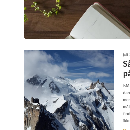
juli
S
p
Mål
dan
mer
mål
fin
ikk