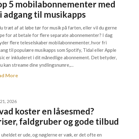
op 5 mobilabonnementer med
ri adgang til musikapps
du træt af at løbe tør for musik på farten, eller vil du gerne
ppe for at betale for flere separate abonnementer? I dag
byder flere teleselskaber mobilabonnementer, hvor fri
ang til populære musikapps som Spotify, Tidal eller Apple
ic er inkluderet i dit månedlige abonnement. Det betyder,
du kan streame dine yndlingsnumre,…
ad More
 21, 2026
vad koster en låsesmed?
riser, faldgruber og gode tilbud
 uheldet er ude, og nøglerne er væk, er det ofte en