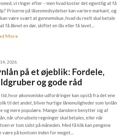
esmed, vi ringer efter – men hvad koster det egentlig at få
lp? Priserne på låsesmedsydelser kan variere markant, og
 kan være svært at gennemskue, hvad du reelt skal betale
at få åbnet en dør, skiftet en lås eller få lavet…
ad More
 14, 2026
nlån på et øjeblik: Fordele,
aldgruber og gode råd
n tid, hvor økonomiske udfordringer kan opstå fra det ene
blik til det andet, bliver hurtige lånemuligheder som lynlån
e og mere populære. Mange danskere benytter sig af
lån, når uforudsete regninger skal betales, eller når
toen er tom sidst på måneden. Med få klik kan pengene
e være på kontoen inden for meget…