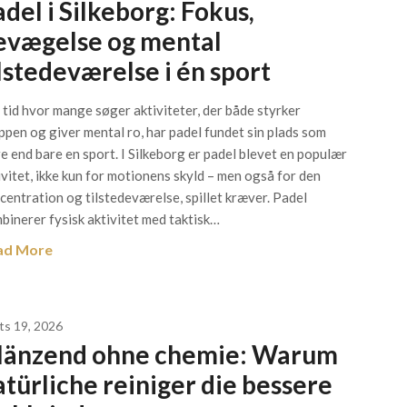
del i Silkeborg: Fokus,
evægelse og mental
ilstedeværelse i én sport
n tid hvor mange søger aktiviteter, der både styrker
ppen og giver mental ro, har padel fundet sin plads som
e end bare en sport. I Silkeborg er padel blevet en populær
ivitet, ikke kun for motionens skyld – men også for den
centration og tilstedeværelse, spillet kræver. Padel
binerer fysisk aktivitet med taktisk…
ad More
ts 19, 2026
länzend ohne chemie: Warum
atürliche reiniger die bessere