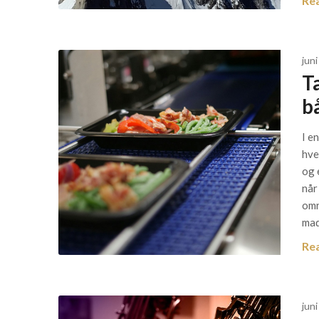
Re
juni
T
b
I e
hve
og 
når
omr
mad
Re
juni