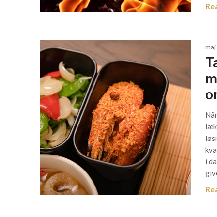
Re
maj
T
m
o
Når
læk
løs
kva
i d
giv
Re