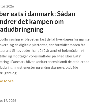
l 16, 2026
ber eats i danmark: Sådan
ndrer det kampen om
adudbringning
udbringning er blevet en fast del af hverdagen for mange
skere, og de digitale platforme, der formidler maden fra
taurant til hoveddør, har på få år ændret hele måden, vi
tiller og modtager vores måltider på. Med Uber Eats’
cering i Danmark bliver konkurrencen blandt de etablerede
udbringningstjenester nu endnu skarpere, og både
brugere og…
ad More
ts 19, 2026