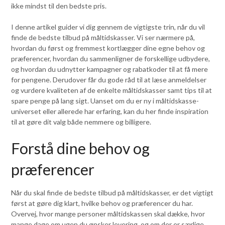
ikke mindst til den bedste pris.
I denne artikel guider vi dig gennem de vigtigste trin, når du vil
finde de bedste tilbud på måltidskasser. Vi ser nærmere på,
hvordan du først og fremmest kortlægger dine egne behov og
præferencer, hvordan du sammenligner de forskellige udbydere,
og hvordan du udnytter kampagner og rabatkoder til at få mere
for pengene. Derudover får du gode råd til at læse anmeldelser
og vurdere kvaliteten af de enkelte måltidskasser samt tips til at
spare penge på lang sigt. Uanset om du er ny i måltidskasse-
universet eller allerede har erfaring, kan du her finde inspiration
til at gøre dit valg både nemmere og billigere.
Forstå dine behov og
præferencer
Når du skal finde de bedste tilbud på måltidskasser, er det vigtigt
først at gøre dig klart, hvilke behov og præferencer du har.
Overvej, hvor mange personer måltidskassen skal dække, hvor
mange dage om ugen du ønsker levering, og om der er særlige