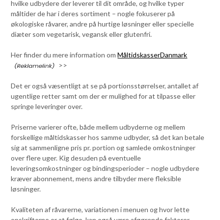
hvilke udbydere der leverer til dit område, og hvilke typer
måltider de har i deres sortiment – nogle fokuserer på
økologiske råvarer, andre på hurtige løsninger eller specielle
diæter som vegetarisk, vegansk eller glutenfri.
Her finder du mere information om
MåltidskasserDanmark
>>
Det er også væsentligt at se på portionsstørrelser, antallet af
ugentlige retter samt om der er mulighed for at tilpasse eller
springe leveringer over.
Priserne varierer ofte, både mellem udbyderne og mellem
forskellige måltidskasser hos samme udbyder, så det kan betale
sig at sammenligne pris pr. portion og samlede omkostninger
over flere uger. Kig desuden på eventuelle
leveringsomkostninger og bindingsperioder – nogle udbydere
kræver abonnement, mens andre tilbyder mere fleksible
løsninger.
Kvaliteten af råvarerne, variationen i menuen og hvor lette
opskrifterne er at følge, kan også være afgørende faktorer.