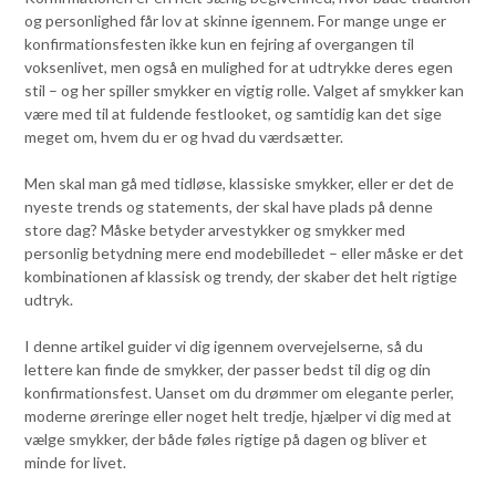
og personlighed får lov at skinne igennem. For mange unge er
konfirmationsfesten ikke kun en fejring af overgangen til
voksenlivet, men også en mulighed for at udtrykke deres egen
stil – og her spiller smykker en vigtig rolle. Valget af smykker kan
være med til at fuldende festlooket, og samtidig kan det sige
meget om, hvem du er og hvad du værdsætter.
Men skal man gå med tidløse, klassiske smykker, eller er det de
nyeste trends og statements, der skal have plads på denne
store dag? Måske betyder arvestykker og smykker med
personlig betydning mere end modebilledet – eller måske er det
kombinationen af klassisk og trendy, der skaber det helt rigtige
udtryk.
I denne artikel guider vi dig igennem overvejelserne, så du
lettere kan finde de smykker, der passer bedst til dig og din
konfirmationsfest. Uanset om du drømmer om elegante perler,
moderne øreringe eller noget helt tredje, hjælper vi dig med at
vælge smykker, der både føles rigtige på dagen og bliver et
minde for livet.