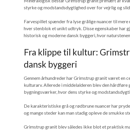
Mineralogisk består Grimstrup granit primært af kvart
styrke og modstandsdygtighed over for vejrlig og slid
Farvespillet spænder fra lyse grålige nuancer til mere
hver stenblok et unikt udtryk. Disse egenskaber har gj
historisk og moderne dansk byggeri, hvor naturstenen
Fra klippe til kultur: Grimstr
dansk byggeri
Gennem århundreder har Grimstrup granit været en cen
kulturarv. Allerede i middelalderen blev den hårdføre 
bygningsværker, hvor dens styrke og modstandsdygtig
De karakteristiske grå og rødbrune nuancer har prydet
og mange steder kan man stadig opleve de smukke st
Grimstrup granit blev således ikke blot et praktisk m