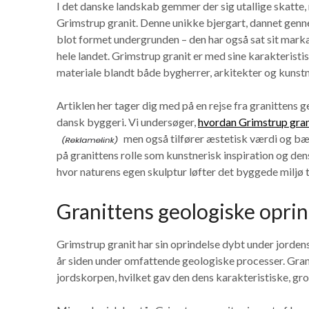
I det danske landskab gemmer der sig utallige skatte
Grimstrup granit. Denne unikke bjergart, dannet genn
blot formet undergrunden – den har også sat sit ma
hele landet. Grimstrup granit er med sine karakterist
materiale blandt både bygherrer, arkitekter og kunstn
Artiklen her tager dig med på en rejse fra granittens
dansk byggeri. Vi undersøger,
hvordan Grimstrup grani
men også tilfører æstetisk værdi og bær
på granittens rolle som kunstnerisk inspiration og den
hvor naturens egen skulptur løfter det byggede miljø ti
Granittens geologiske oprin
Grimstrup granit har sin oprindelse dybt under jordens
år siden under omfattende geologiske processer. Gra
jordskorpen, hvilket gav den dens karakteristiske, gr