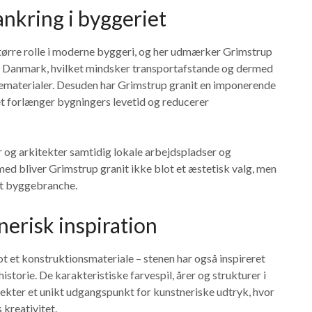
nkring i byggeriet
større rolle i moderne byggeri, og her udmærker Grimstrup
t i Danmark, hvilket mindsker transportafstande og dermed
aterialer. Desuden har Grimstrup granit en imponerende
t forlænger bygningers levetid og reducerer
 og arkitekter samtidig lokale arbejdspladser og
ed bliver Grimstrup granit ikke blot et æstetisk valg, men
ret byggebranche.
erisk inspiration
t et konstruktionsmateriale – stenen har også inspireret
torie. De karakteristiske farvespil, årer og strukturer i
tekter et unikt udgangspunkt for kunstneriske udtryk, hvor
kreativitet.