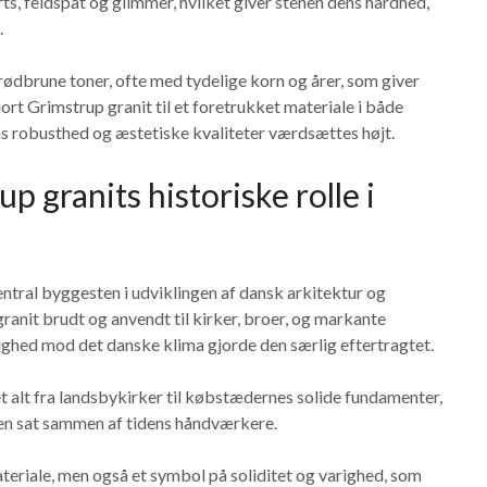
s, feldspat og glimmer, hvilket giver stenen dens hårdhed,
.
 rødbrune toner, ofte med tydelige korn og årer, som giver
ort Grimstrup granit til et foretrukket materiale i både
s robusthed og æstetiske kvaliteter værdsættes højt.
up granits historiske rolle i
tral byggesten i udviklingen af dansk arkitektur og
granit brudt og anvendt til kirker, broer, og markante
hed mod det danske klima gjorde den særlig eftertragtet.
 alt fra landsbykirker til købstædernes solide fundamenter,
en sat sammen af tidens håndværkere.
ateriale, men også et symbol på soliditet og varighed, som