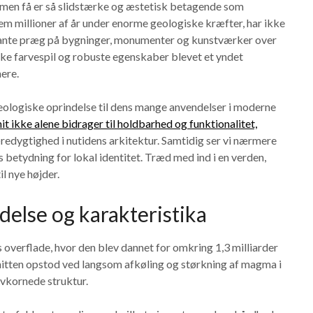
, men få er så slidstærke og æstetisk betagende som
em millioner af år under enorme geologiske kræfter, har ikke
rkante præg på bygninger, monumenter og kunstværker over
iske farvespil og robuste egenskaber blevet et yndet
ere.
 geologiske oprindelse til dens mange anvendelser i moderne
t ikke alene bidrager til holdbarhed og funktionalitet,
edygtighed i nutidens arkitektur. Samtidig ser vi nærmere
s betydning for lokal identitet. Træd med ind i en verden,
l nye højder.
delse og karakteristika
 overflade, hvor den blev dannet for omkring 1,3 milliarder
nitten opstod ved langsom afkøling og størkning af magma i
ovkornede struktur.