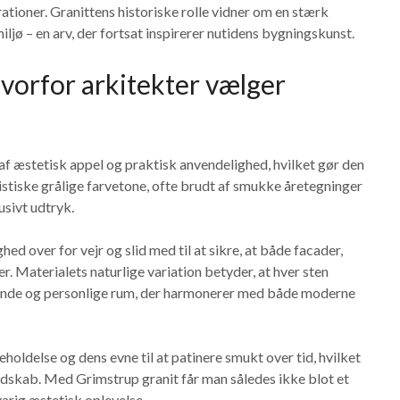
ioner. Granittens historiske rolle vidner om en stærk
jø – en arv, der fortsat inspirerer nutidens bygningskunst.
Hvorfor arkitekter vælger
af æstetisk appel og praktisk anvendelighed, hvilket gør den
ristiske grålige farvetone, ofte brudt af smukke åretegninger
usivt udtryk.
 over for vejr og slid med til at sikre, at både facader,
r. Materialets naturlige variation betyder, at hver sten
evende og personlige rum, der harmonerer med både moderne
oldelse og dens evne til at patinere smukt over tid, hvilket
andskab. Med Grimstrup granit får man således ikke blot et
arig æstetisk oplevelse.