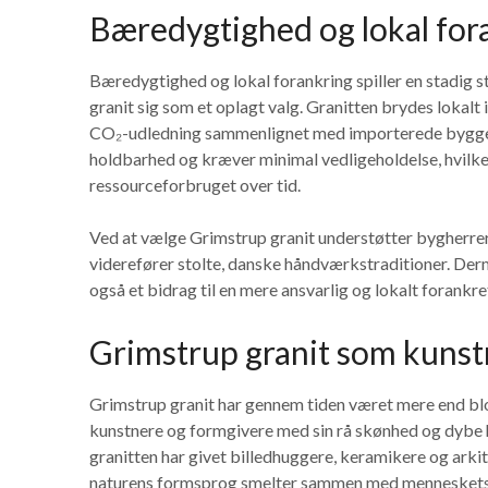
Bæredygtighed og lokal fora
Bæredygtighed og lokal forankring spiller en stadig 
granit sig som et oplagt valg. Granitten brydes lokal
CO₂-udledning sammenlignet med importerede byggem
holdbarhed og kræver minimal vedligeholdelse, hvilke
ressourceforbruget over tid.
Ved at vælge Grimstrup granit understøtter bygherrer
viderefører stolte, danske håndværkstraditioner. Derm
også et bidrag til en mere ansvarlig og lokalt forank
Grimstrup granit som kunstn
Grimstrup granit har gennem tiden været mere end blo
kunstnere og formgivere med sin rå skønhed og dybe his
granitten har givet billedhuggere, keramikere og arki
naturens formsprog smelter sammen med menneskets 