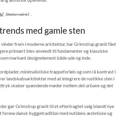
k/
.
trends med gamle sten
vinder frem i moderne arkitektur, har Grimstrup granit fået
igere primært blev anvendt til fundamenter og klassiske
går som markant designelement både ude og inde.
ordplader, minimalistiske trappeforløb og som rå kontrast i
er landskabsarkitekter med at integrere de rustikke sten i
 udtryk skaber spændende møder mellem det urbane og det
der gør Grimstrup granit til et eftertragtet valg blandt nye
at forene dansk byggetradition med nutidens æstetiske og