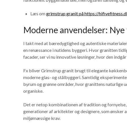
Læs om
grimstrup granit på https://hifivefitness.d
Moderne anvendelser: Nye 
I takt med at bæredygtighed og autentiske materialer 
en renæssance i nutidens byggeri. Hvor granitten tidl
facader, ser vi nu innovative løsninger, hvor den ind
Fx bliver Grimstrup granit brugt til elegante køkkenb
moderne glas- og stålbyggeri. Samtidig eksperimenter
byrum og grønne områder, hvor granittens naturlige
organiske.
Det er netop kombinationen af tradition og fornyelse, 
generationer af arkitekter og designere, som ønsker 
miljømæssige krav.