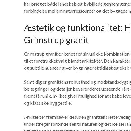
har præget både landskab og bybillede gennem generat
forbindelse mellem naturressourcer og det byggede mil
Æstetik og funktionalitet: 
Grimstrup granit
Grimstrup granit er kendt for sin unikke kombination 
til et foretrukket valg blandt arkitekter. Den karakte
og subtile nuancer, giver bygninger et tidløst og ekskl
Samtidig er granittens robusthed og modstandsdygtighed
belægninger og detaljer bevarer deres udseende i årtie
fremstår unik, hvilket giver mulighed for at skabe l
og klassiske byggestile.
Arkitekter fremhæver desuden granittens lette vedligeh
understreger forbindelsen til naturen og det lokale l
funktionelt byggemateriale, men også en sanselig og v