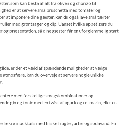
tter, som kan bestå af alt fra oliven og chorizo til
lighed er at servere små bruschetta med tomater og
ker at imponere dine gæster, kan du også lave små tærter
ruller med grøntsager og dip. Uanset hvilke appetizers du
r og præsentation, så dine gæster får en uforglemmelig start
gilde, er der et væld af spændende muligheder at vælge
de atmosfære, kan du overveje at servere nogle unikke
r.
imentere med forskellige smagskombinationer og
kende gin og tonic med en twist af agurk og rosmarin, eller en
ve lækre mocktails med friske frugter, urter og sodavand. En