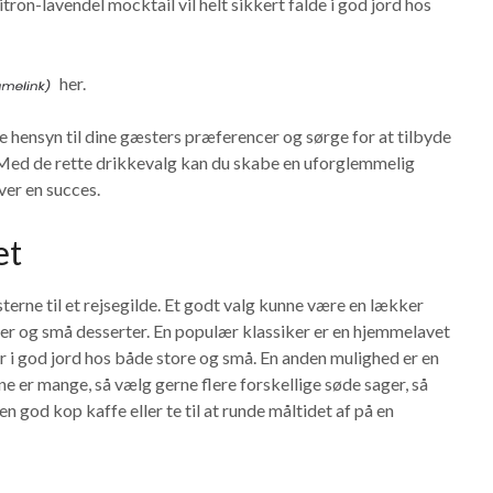
tron-lavendel mocktail vil helt sikkert falde i god jord hos
her.
ge hensyn til dine gæsters præferencer og sørge for at tilbyde
. Med de rette drikkevalg kan du skabe en uforglemmelig
iver en succes.
et
sterne til et rejsegilde. Et godt valg kunne være en lækker
ger og små desserter. En populær klassiker er en hjemmelavet
 i god jord hos både store og små. En anden mulighed er en
ne er mange, så vælg gerne flere forskellige søde sager, så
en god kop kaffe eller te til at runde måltidet af på en