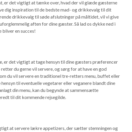
, er det vigtigt at tænke over, hvad der vil glæde gæsterne
ve dig inspiration til de bedste mad- og drikkevalg til dit
nde drikkevalg til søde afslutninger på måltidet, vil vi give
en uforglemmelig aften for dine gæster. Så lad os dykke ned i
e bliver en succes!
 er det vigtigt at tage hensyn til dine gæsters præferencer
 retter du gerne vil servere, og sørg for at have en god
 du vil servere en traditionel tre-retters menu, buffet eller
hensyn til eventuelle vegetarer eller veganere blandt dine
planlagt din menu, kan du begynde at sammensætte
redt til dit kommende rejsegilde.
tigt at servere lækre appetizers, der sætter stemningen og