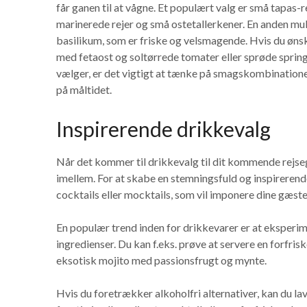
får ganen til at vågne. Et populært valg er små tapas-re
marinerede rejer og små ostetallerkener. En anden mu
basilikum, som er friske og velsmagende. Hvis du øns
med fetaost og soltørrede tomater eller sprøde spring
vælger, er det vigtigt at tænke på smagskombinatione
på måltidet.
Inspirerende drikkevalg
Når det kommer til drikkevalg til dit kommende rejse
imellem. For at skabe en stemningsfuld og inspireren
cocktails eller mocktails, som vil imponere dine gæste
En populær trend inden for drikkevarer er at eksper
ingredienser. Du kan f.eks. prøve at servere en forfris
eksotisk mojito med passionsfrugt og mynte.
Hvis du foretrækker alkoholfri alternativer, kan du la