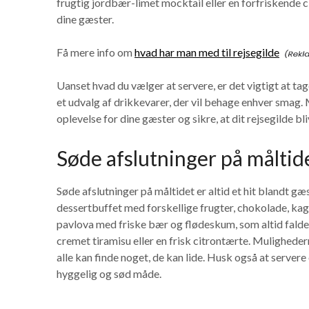
frugtig jordbær-limet mocktail eller en forfriskende ci
dine gæster.
Få mere info om
hvad har man med til rejsegilde
Uanset hvad du vælger at servere, er det vigtigt at ta
et udvalg af drikkevarer, der vil behage enhver smag
oplevelse for dine gæster og sikre, at dit rejsegilde bl
Søde afslutninger på måltid
Søde afslutninger på måltidet er altid et hit blandt gæ
dessertbuffet med forskellige frugter, chokolade, ka
pavlova med friske bær og flødeskum, som altid falder
cremet tiramisu eller en frisk citrontærte. Muligheder
alle kan finde noget, de kan lide. Husk også at servere 
hyggelig og sød måde.